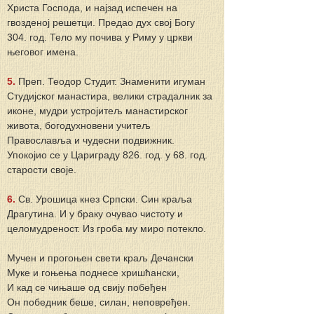
Христа Господа, и најзад испечен на 
гвозденој решетци. Предао дух свој Богу 
304. год. Тело му почива у Риму у цркви 
његовог имена.
5.
 Преп. Теодор Студит. Знаменити игуман 
Студијског манастира, велики страдалник за 
иконе, мудри устројитељ манастирског 
живота, богодухновени учитељ 
Православља и чудесни подвижник. 
Упокојио се у Цариграду 826. год. у 68. год. 
старости своје.
6. 
Св. Урошица кнез Српски. Син краља 
Драгутина. И у браку очувао чистоту и 
целомудреност. Из гроба му миро потекло.
Мучен и прогоњен свети краљ Дечански
Муке и гоњења поднесе хришћански,
И кад се чињаше од свију побеђен
Он победник беше, силан, неповређен.