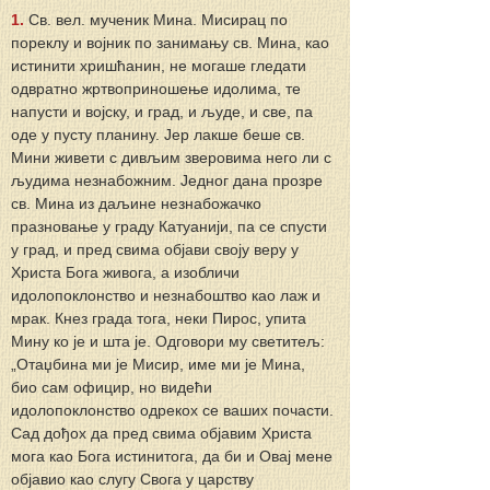
1.
 Св. вел. мученик Мина. Мисирац по 
пореклу и војник по занимању св. Мина, као 
истинити хришћанин, не могаше гледати 
одвратно жртвоприношење идолима, те 
напусти и војску, и град, и људе, и све, па 
оде у пусту планину. Јер лакше беше св. 
Мини живети с дивљим зверовима него ли с 
људима незнабожним. Једног дана прозре 
св. Мина из даљине незнабожачко 
празновање у граду Катуанији, па се спусти 
у град, и пред свима објави своју веру у 
Христа Бога живога, а изобличи 
идолопоклонство и незнабоштво као лаж и 
мрак. Кнез града тога, неки Пирос, упита 
Мину ко је и шта је. Одговори му светитељ: 
„Отаџбина ми је Мисир, име ми је Мина, 
био сам официр, но видећи 
идолопоклонство одрекох се ваших почасти. 
Сад дођох да пред свима објавим Христа 
мога као Бога истинитога, да би и Овај мене 
објавио као слугу Свога у царству 