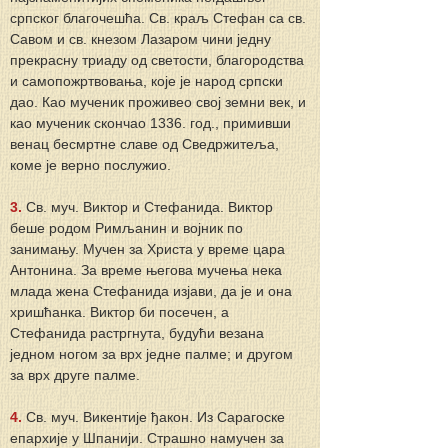
српског благочешћа. Св. краљ Стефан са св. 
Савом и св. кнезом Лазаром чини једну 
прекрасну триаду од светости, благородства 
и самопожртвовања, које је народ српски 
дао. Као мученик проживео свој земни век, и 
као мученик скончао 1336. год., примивши 
венац бесмртне славе од Сведржитеља, 
коме је верно послужио.
3. 
Св. муч. Виктор и Стефанида. Виктор 
беше родом Римљанин и војник по 
занимању. Мучен за Христа у време цара 
Антонина. За време његова мучења нека 
млада жена Стефанида изјави, да је и она 
хришћанка. Виктор би посечен, а 
Стефанида растргнута, будући везана 
једном ногом за врх једне палме; и другом 
за врх друге палме.
4.
 Св. муч. Викентије ђакон. Из Сарагоске 
епархије у Шпанији. Страшно намучен за 