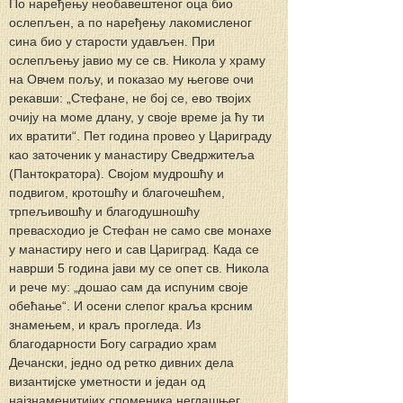
По наређењу необавештеног оца био 
ослепљен, а по наређењу лакомисленог 
сина био у старости удављен. При 
ослепљењу јавио му се св. Никола у храму 
на Овчем пољу, и показао му његове очи 
рекавши: „Стефане, не бој се, ево твојих 
очију на моме длану, у своје време ја ћу ти 
их вратити“. Пет година провео у Цариграду 
као заточеник у манастиру Сведржитеља 
(Пантократора). Својом мудрошћу и 
подвигом, кротошћу и благочешћем, 
трпељивошћу и благодушношћу 
превасходио је Стефан не само све монахе 
у манастиру него и сав Цариград. Када се 
наврши 5 година јави му се опет св. Никола 
и рече му: „дошао сам да испуним своје 
обећање“. И осени слепог краља крсним 
знамењем, и краљ прогледа. Из 
благодарности Богу саградио храм 
Дечански, једно од ретко дивних дела 
византијске уметности и један од 
најзнаменитијих споменика негдашњег 