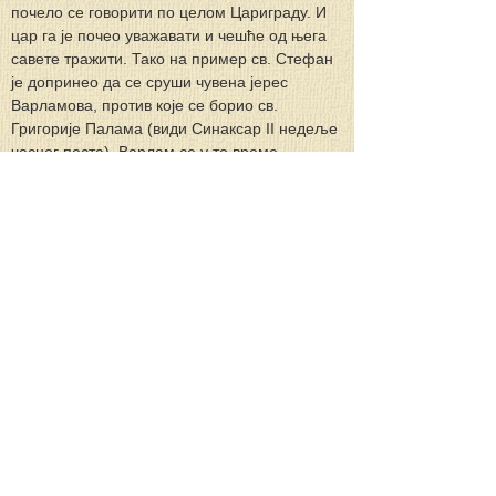
почело се говорити по целом Цариграду. И 
цар га је почео уважавати и чешће од њега 
савете тражити. Тако на пример св. Стефан 
је допринео да се сруши чувена јерес 
Варламова, против које се борио св. 
Григорије Палама (види Синаксар II недеље 
часног поста). Варлам се у то време 
налазио у Цариграду, и вештом сплетком 
био је задобио за своје мишљење многе 
великаше у цркви и на двору. У недоумици 
цар призва Стефана и упита шта да ради са 
Варламом? Мудри Стефан му одговори 
речима Псалмиста: омрзох, Господе, оне 
који тебе мрзе! И још рече: „Опасне људе 
треба изгонити из друштва“. Чувши ово цар 
Кантакузен одмах протера Варлама с 
бешчешћем из престонице.
Созерцање