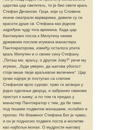
царства цар светитељ, то је био свети краљ 
Стефан Дечански. Грци, који су Словене 
иначе сматрали варварима, дивили су се 
красоти душе св. Стефана као једном 
најређем чуду тога времена. Када цар 
Кантакузен посла к Милутину неким 
државним послом игумана манастира 
Пантократорова, између осталога упита 
краљ Милутин и о своме сину Стефану. 
„Питаш ме, краљу, о другом Јову?“ рече му 
игуман, „буди уверен, да његова убогост 
стоји више твоје краљевске величине“. Цар 
грчки најпре је поступао са слепим 
Стефаном врло сурово: прво га затвори у 
једно оделење дворца, и забранио свакоме 
приступ к њему; а по том га предао у 
манастир Пантократор с тим, да би тамо 
под тешким подвигом монашким, ослабио и 
пропао. Но блаженог Стефана Бог је чувао, 
и он је подносио подвиге поста и молитве 
као најбољи монах. О мудрости његовој 