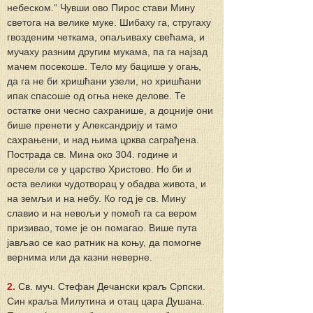
небеском.“ Чувши ово Пирос стави Мину 
светога на велике муке. Шибаху га, стругаху 
гвозденим четкама, опаљиваху свећама, и 
мучаху разним другим мукама, па га најзад 
мачем посекоше. Тело му бацише у огањ, 
да га не би хришћани узели, но хришћани 
ипак спасоше од огња неке делове. Те 
остатке они чесно сахранише, а доцније они 
бише пренети у Александрију и тамо 
сахрањени, и над њима црква саграђена. 
Пострада св. Мина око 304. године и 
пресели се у царство Христово. Но би и 
оста велики чудотворац у обадва живота, и 
на земљи и на небу. Ко год је св. Мину 
славио и на невољи у помоћ га са вером 
призивао, томе је он помагао. Више пута 
јављао се као ратник на коњу, да помогне 
вернима или да казни неверне.
2. 
Св. муч. Стефан Дечански краљ Српски. 
Син краља Милутина и отац цара Душана. 