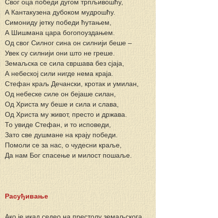
Свог оца победи дугом трпљивошћу,
А Кантакузена дубоком мудрошћу.
Симониду јетку победи ћутањем,
А Шишмана цара богопоуздањем.
Од свог Силног сина он силнији беше –
Увек су силнији они што не греше.
Земаљска се сила свршава без сјаја,
А небеској сили нигде нема краја.
Стефан краљ Дечански, кротак и умилан,
Од небеске силе он бејаше силан,
Од Христа му беше и сила и слава,
Од Христа му живот, престо и држава.
То увиде Стефан, и то исповеди,
Зато све душмане на крају победи.
Помоли се за нас, о чудесни краље,
Да нам Бог спасење и милост пошаље.
Расуђивање
Ако је икад седео на престолу земаљскога 