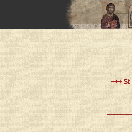
< < Предыдущая стран
+++ St