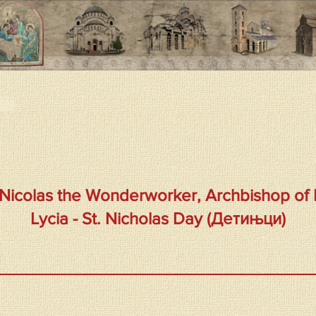
ица
 Nicolas the Wonderworker, Archbishop of 
Lycia - St. Nicholas Day (Детињци)