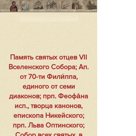
< < Предыдущая страница
Память святых отцев VII
Вселенского Собора; Ап.
от 70-ти Фили́ппа,
единого от семи
диаконов; прп. Феофа́на
исп., творца канонов,
епископа Никейского;
прп. Льва Оптинского;
Собор всех святых, в