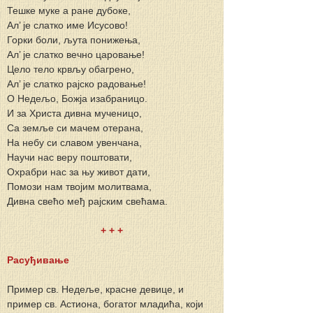
Тешке муке а ране дубоке,
Ал’ је слатко име Исусово!
Горки боли, љута понижења,
Ал’ је слатко вечно царовање!
Цело тело крвљу обагрено,
Ал’ је слатко рајско радовање!
О Недељо, Божја изабраницо.
И за Христа дивна мученицо,
Са земље си мачем отерана,
На небу си славом увенчана,
Научи нас веру поштовати,
Охрабри нас за њу живот дати,
Помози нам твојим молитвама,
Дивна свећо међ рајским свећама.
+ + +
Расуђивање
Пример св. Недеље, красне девице, и 
пример св. Астиона, богатог младића, који 