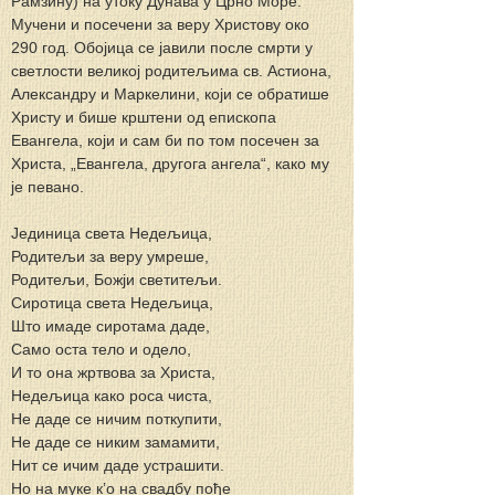
Рамзину) на утоку Дунава у Црно Море. 
Мучени и посечени за веру Христову око 
290 год. Обојица се јавили после смрти у 
светлости великој родитељима св. Астиона, 
Александру и Маркелини, који се обратише 
Христу и бише крштени од епископа 
Евангела, који и сам би по том посечен за 
Христа, „Евангела, другога ангела“, како му 
је певано.
Јединица света Недељица,
Родитељи за веру умреше,
Родитељи, Божји светитељи.
Сиротица света Недељица,
Што имаде сиротама даде,
Само оста тело и одело,
И то она жртвова за Христа,
Недељица како роса чиста,
Не даде се ничим поткупити,
Не даде се никим замамити,
Нит се ичим даде устрашити.
Но на муке к’о на свадбу пође