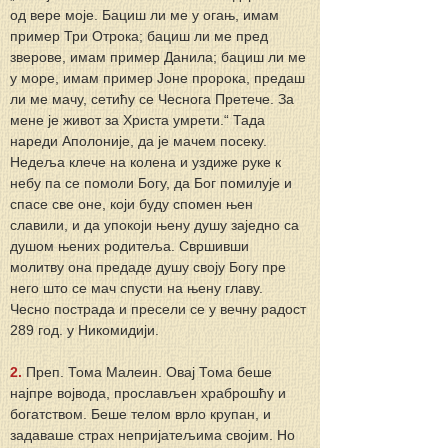
од вере моје. Бациш ли ме у огањ, имам 
пример Три Отрока; бациш ли ме пред 
зверове, имам пример Данила; бациш ли ме 
у море, имам пример Јоне пророка, предаш 
ли ме мачу, сетићу се Чеснога Претече. За 
мене је живот за Христа умрети.“ Тада 
нареди Аполоније, да је мачем посеку. 
Недеља клече на колена и уздиже руке к 
небу па се помоли Богу, да Бог помилује и 
спасе све оне, који буду спомен њен 
славили, и да упокоји њену душу заједно са 
душом њених родитеља. Свршивши 
молитву она предаде душу своју Богу пре 
него што се мач спусти на њену главу. 
Чесно пострада и пресели се у вечну радост 
289 год. у Никомидији.
2. 
Преп. Тома Малеин. Овај Тома беше 
најпре војвода, прослављен храброшћу и 
богатством. Беше телом врло крупан, и 
задаваше страх непријатељима својим. Но 