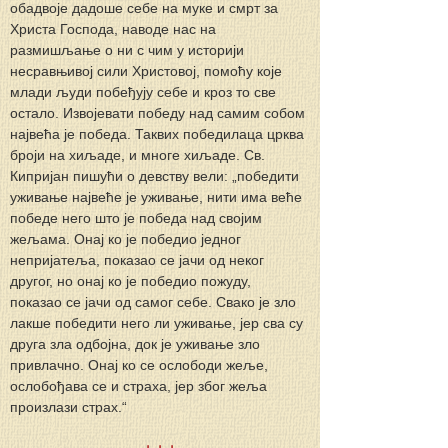
обадвоје дадоше себе на муке и смрт за 
Христа Господа, наводе нас на 
размишљање о ни с чим у историји 
несравњивој сили Христовој, помоћу које 
млади људи побеђују себе и кроз то све 
остало. Извојевати победу над самим собом 
највећа је победа. Таквих победилаца црква 
броји на хиљаде, и многе хиљаде. Св. 
Кипријан пишући о девству вели: „победити 
уживање највеће је уживање, нити има веће 
победе него што је победа над својим 
жељама. Онај ко је победио једног 
непријатеља, показао се јачи од неког 
другог, но онај ко је победио пожуду, 
показао се јачи од самог себе. Свако је зло 
лакше победити него ли уживање, јер сва су 
друга зла одбојна, док је уживање зло 
привлачно. Онај ко се ослободи жеље, 
ослобођава се и страха, јер због жеља 
произлази страх.“