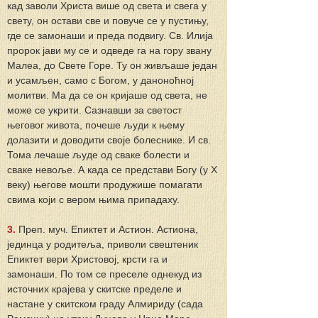
кад заволи Христа више од света и свега у 
свету, он остави све и повуче се у пустињу, 
где се замонаши и преда подвигу. Св. Илија 
пророк јави му се и одведе га на гору звану 
Малеа, до Свете Горе. Ту он живљаше један 
и усамљен, само с Богом, у даноноћној 
молитви. Ма да се он кријаше од света, не 
може се укрити. Сазнавши за светост 
његовог живота, почеше људи к њему 
долазити и доводити своје болеснике. И св. 
Тома лечаше људе од сваке болести и 
сваке невоље. А када се представи Богу (у Х 
веку) његове мошти продужише помагати 
свима који с вером њима припадаху.
3. 
Преп. муч. Епиктет и Астион. Астиона, 
јединца у родитеља, приволи свештеник 
Епиктет вери Христовој, крсти га и 
замонаши. По том се преселе однекуд из 
источних крајева у скитске пределе и 
настане у скитском граду Алмириду (сада 