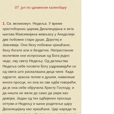
07. јул по црквеном календару
1.
 Св. великомуч. Недеља. У време 
христоборних царева Диоклецијана и зета 
његова Максимијана живљаху у Анадолији 
две побожне старе душе, Доротеј и 
Јевсевија. Они беху побожни хришћани, 
беху богати али и бездетни. Непрестаном 
молитвом они испросише од Бога једно 
чедо, ову свету Недељу. Од детињства 
Недеља себе посвети Богу уздржавајући се 
од свега што раскалашна деца чине. Када 
одрасте, красна телом и душом, навалише 
многи просци, но она их све одби говорећи, 
да је она себе обручила Христу Господу, и 
да ништа не жели до само да умре као 
девојка. Један од тих одбијених просаца 
оптужи и Недељу и њене родитеље цару 
Диоклецијану као хришћане. Цар нареди те 