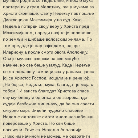
мучише родитеље Недељине, и после мука 
протера их у град Мелитину, где у мукама за 
Христа скончаше. Свету Недељу пак пошље 
Диоклецијан Максимијану на суд. Како 
Недеља потврди своју веру у Христа пред 
Максимијаном, нареди овај те је положише 
по земљи и шибаше воловским жилама. По 
том предаде је цар војводама, најпре 
Илариону а после смрти овога Аполонију. 
Ови је мучише зверски на све могуће 
начине, но све беше узалуд. Када Недеља 
света лежаше у тамници сва у ранама, јавио 
јој се Христос Господ, исцели је и рече јој: 
„Не бој се, Недељо, мука, благодат је моја с 
тобом.“ И заиста благодат Христова спасе 
ову мученицу и од огња и од зверова, где 
судије безбожне мишљаху, да ће она срести 
сигурно смрт. Видећи чудесно спасење 
Недеље од толике смрти многи незнабошци 
повероваше у Христа. Но сви бише 
посечени. Рече св. Недеља Аполонију: 
„Никојим начином не можеш ме одвратити 