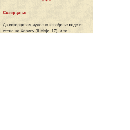
+ + +
Созерцање
Да созерцавам чудесно извођење воде из 
стене на Хориву (II Мојс. 17), и то:
1. како ожеднели Израиљци посумњаше, да 
је Бог међу њима те гунђаху против Мојсеја;
2. како по наредби Божјој Мојсеј удари 
штапом у стену, и потече вода из стене;
3. како се и моје срце камени од сумње, и 
како из њега потичу потоци суза када га 
благодат вере додирне.
+ + +
Беседа
о словесном млеку
Будите жељни разумнога и правога млијека, 
као новорођена дјеца, да у њему узрастете 