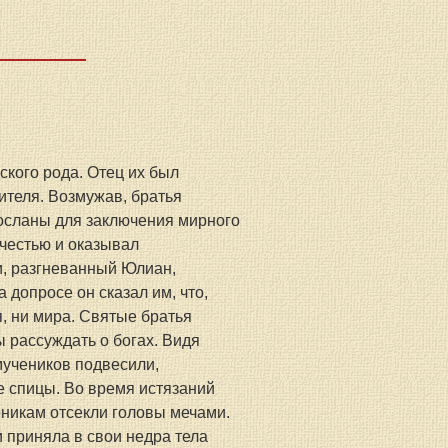
кого рода. Отец их был 
ителя. Возмужав, братья 
осланы для заключения мирного 
честью и оказывал 
и, разгневанный Юлиан, 
допросе он сказал им, что, 
, ни мира. Святые братья 
 рассуждать о богах. Видя 
мучеников подвесили, 
ые спицы. Во время истязаний 
еникам отсекли головы мечами. 
 приняла в свои недра тела 