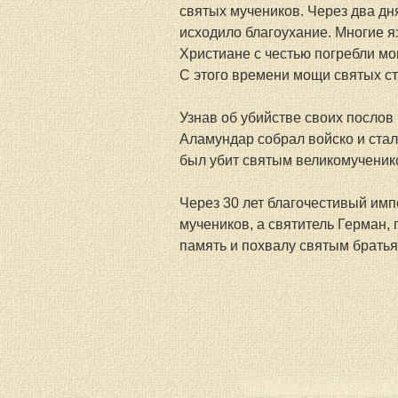
святых мучеников. Через два дн
исходило благоухание. Многие я
Христиане с честью погребли мо
С этого времени мощи святых с
Узнав об убийстве своих послов 
Аламундар собрал войско и стал
был убит святым великомученик
Через 30 лет благочестивый имп
мучеников, а святитель Герман,
память и похвалу святым братья
< < Предыдущая стран