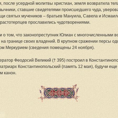
я, после усердной молитвы христиан, земля возвратила тела
зычники, ставшие свидетелями происшедшего чуда, уверова
щи святых мучеников – братьев Мануила, Савела и Исмаила.
трастотерпцев прославились чудотворениями.
и о том, что законопреступник Юлиан с многочисленными во
 на границе своих владений. В крупном сражении персы од
ом Меркурием (сведения помещены 24 ноября).
ератор Феодосий Великий († 395) построил в Константинопо
 патриарх Константинопольский (память 12 мая), будучи еще
м канон.
ица