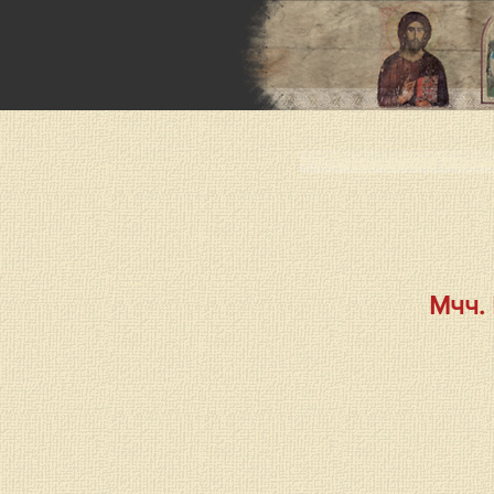
< < Предыдущая стран
Мчч.