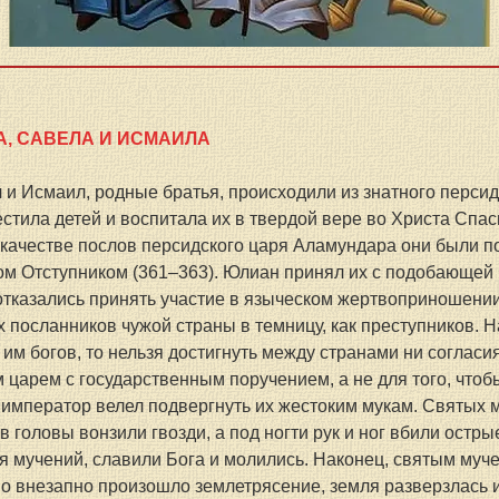
, САВЕЛА И ИСМАИЛА
и Исмаил, родные братья, происходили из знатного персидс
естила детей и воспитала их в твердой вере во Христа Спас
 качестве послов персидского царя Аламундара они были п
м Отступником (361–363). Юлиан принял их с подобающей 
отказались принять участие в языческом жертвоприношени
посланников чужой страны в темницу, как преступников. На 
им богов, то нельзя достигнуть между странами ни согласия
 царем с государственным поручением, а не для того, чтобы
 император велел подвергнуть их жестоким мукам. Святых 
 в головы вонзили гвозди, а под ногти рук и ног вбили остр
уя мучений, славили Бога и молились. Наконец, святым муч
но внезапно произошло землетрясение, земля разверзлась и