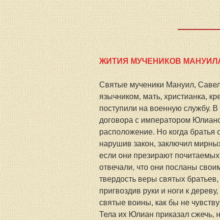
ЖИТИЯ МУЧЕНИКОВ МАНУИЛА
Святые мученики Мануил, Савел 
язычником, мать, христианка, кр
поступили на военную службу. В
договора с императором Юлиано
расположение. Но когда братья 
нарушив закон, заключил мирных 
если они презирают почитаемых 
отвечали, что они посланы своим
твердость веры святых братьев,
пригвоздив руки и ноги к дереву,
святые воины, как бы не чувств
Тела их Юлиан приказал сжечь, 