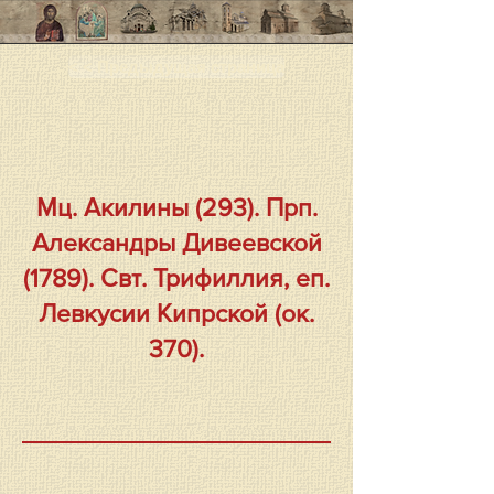
< < Предыдущая страница
Мц. Акилины (293). Прп.
Александры Дивеевской
(1789). Свт. Трифиллия, еп.
Левкусии Кипрской (ок.
370).