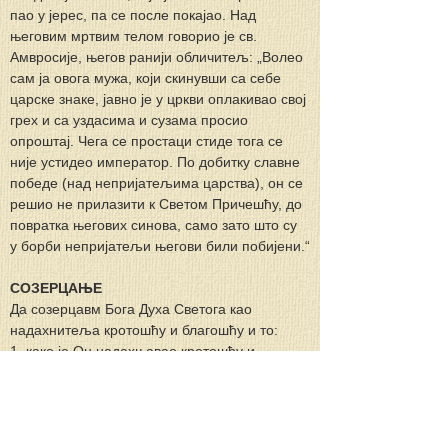
пао у јерес, па се после покајао. Над 
његовим мртвим телом говорио је св. 
Амвросије, његов ранији обличитељ: „Волео 
сам ја овога мужа, који скинувши са себе 
царске знаке, јавно је у цркви оплакивао свој 
грех и са уздасима и сузама просио 
опроштај. Чега се простаци стиде тога се 
није устидео император. По добитку славне 
победе (над непријатељима царства), он се 
решио не прилазити к Светом Причешћу, до 
повратка његових синова, само зато што су 
у борби непријатељи његови били побијени.“
СОЗЕРЦАЊЕ
Да созерцавм Бога Духа Светога као 
надахнитеља кротошћу и благошћу и то:
1. како је Он надахњавао кротошћу и 
благошћу подвижнике и испоснике кроз све 
векове,
2. како је Он надахњавао, и данас 
надахњава, кротошћу и благошћу све 