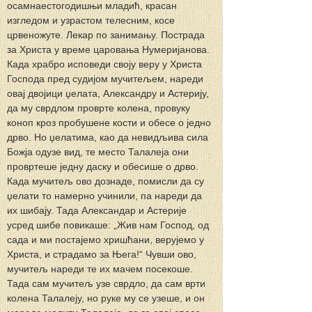
осамнаестогодишњи младић, красан 
изгледом и узрастом телесним, косе 
црвеножуте. Лекар по занимању. Пострада 
за Христа у време царовања Нумеријанова. 
Када храбро исповеди своју веру у Христа 
Господа пред судијом мучитељем, нареди 
овај двојици џелата, Александру и Астерију, 
да му сврдлом проврте колена, провуку 
коноп кроз пробушене кости и обесе о једно 
дрво. Но џелатима, као да невидљива сила 
Божја одузе вид, те место Талалеја они 
провртеше једну даску и обесише о дрво. 
Када мучитељ ово дознаде, помисли да су 
џелати то намерно учинили, па нареди да 
их шибају. Тада Александар и Астерије 
усред шибе повикаше: „Жив нам Господ, од 
сада и ми постајемо хришћани, верујемо у 
Христа, и страдамо за Њега!“ Чувши ово, 
мучитељ нареди те их мачем посекоше. 
Тада сам мучитељ узе сврдло, да сам врти 
колена Талалеју, но руке му се узеше, и он 