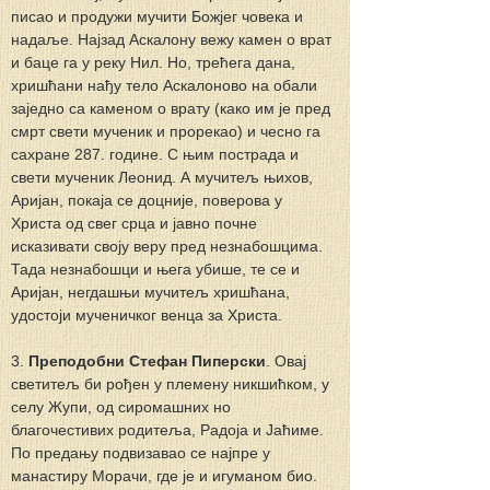
писао и продужи мучити Божјег човека и 
надаље. Најзад Аскалону вежу камен о врат 
и баце га у реку Нил. Но, трећега дана, 
хришћани нађу тело Аскалоново на обали 
заједно са каменом о врату (како им је пред 
смрт свети мученик и прорекао) и чесно га 
сахране 287. године. С њим пострада и 
свети мученик Леонид. А мучитељ њихов, 
Аријан, покаја се доцније, поверова у 
Христа од свег срца и јавно почне 
исказивати своју веру пред незнабошцима. 
Тада незнабошци и њега убише, те се и 
Аријан, негдашњи мучитељ хришћана, 
удостоји мученичког венца за Христа.
3. 
Преподобни Стефан Пиперски
. Овај 
светитељ би рођен у племену никшићком, у 
селу Жупи, од сиромашних но 
благочестивих родитеља, Радоја и Јаћиме. 
По предању подвизавао се најпре у 
манастиру Морачи, где је и игуманом био. 