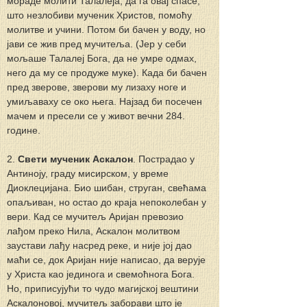
мораде молити Талалеја, да га овај спасе, 
што незлобиви мученик Христов, помоћу 
молитве и учини. Потом би бачен у воду, но 
јави се жив пред мучитеља. (Јер у себи 
мољаше Талалеј Бога, да не умре одмах, 
него да му се продуже муке). Када би бачен 
пред зверове, зверови му лизаху ноге и 
умиљаваху се око њега. Најзад би посечен 
мачем и пресели се у живот вечни 284. 
године.
2. 
Свети мученик Аскалон
. Пострадао у 
Антиноју, граду мисирском, у време 
Диоклецијана. Био шибан, струган, свећама 
опаљиван, но остао до краја непоколебан у 
вери. Кад се мучитељ Аријан превозио 
лађом преко Нила, Аскалон молитвом 
заустави лађу насред реке, и није јој дао 
маћи се, док Аријан није написао, да верује 
у Христа као јединога и свемоћнога Бога. 
Но, приписујући то чудо магијској вештини 
Аскалоновој, мучитељ заборави што је 