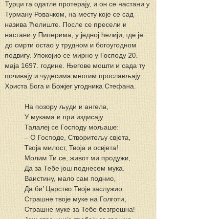
Турци га одатле протерају, и он се настани у 
Турману Ровачком, на месту које се сад 
назива Ћелиште. После се пресели и 
настани у Пиперима, у једној ћелији, где је 
до смрти остао у трудном и богоугодном 
подвигу. Упокојио се мирно у Господу 20. 
маја 1697. године. Његове мошти и сада ту 
почивају и чудесима многим прослављају 
Христа Бога и Божјег угодника Стефана.
Нa позору људи и ангела,
У мукама и при издисају
Талалеј се Господу мољаше:
– O Господе, Створитељу свјета,
Твоја милост, Твоја и освјета!
Молим Ти се, живот ми продужи,
Да за Тебе још поднесем мука.
Ваистину, мало сам поднио,
Да би’ Царство Твоје заслужио.
Страшне твоје муке на Голготи,
Страшне муке за Тебе безгрешна!