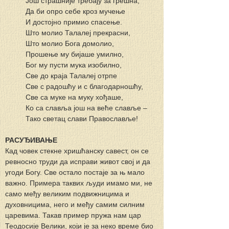
Још страшније требају за грешна,
Да би опро себе кроз мучење
И достојно примио спасење.
Што молио Талалеј прекрасни,
Што молио Бога домолио,
Прошење му бијаше умилно,
Бог му пусти мука изобилно,
Све до краја Талалеј отрпе
Све c радошћу и c благодарношћу,
Све са муке на муку хођаше,
Ко са славља још на веће славље –
Тако светац слави Православље!
РАСУЂИВАЊЕ
Кад човек стекне хришћанску савест, он се 
ревносно труди да исправи живот свој и да 
угоди Богу. Све остало постаје за њ мало 
важно. Примера таквих људи имамо ми, не 
само међу великим подвижницима и 
духовницима, него и међу самим силним 
царевима. Такав пример пружа нам цар 
Теодосије Велики, који је за неко време био 