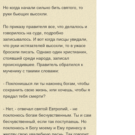
Но когда начали сильно бить святого, то 
руки бьющих высохли.
По приказу правителя все, что делалось и 
говорилось на суде, подробно 
записывалось. И вот когда писцы увидали, 
что руки истязателей высохли, то в ужасе 
бросили писать. Однако один христианин, 
стоявший среди народа, записал 
происходившее. Правитель обратился к 
мученику с такими словами:
- Поклонишься ли ты наконец богам, чтобы 
сохранить свою жизнь, или хочешь, чтобы я 
предал тебя смерти?
- Нет, - отвечал святой Евтропий, - не 
поклонюсь богам бесчувственным. Ты и сам 
бесчувственный, если так поступаешь. Но 
поклонюсь я Богу моему и Ему принесу в 
жертву свою хвалебную песнь. Так говорит 