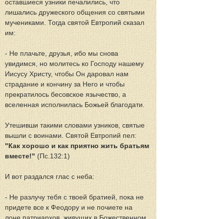
оставшиеся узники печалились, что 
лишались дружеского общения со святыми 
мучениками. Тогда святой Евтропий сказал 
им:
- Не плачьте, друзья, ибо мы снова 
увидимся, но молитесь ко Господу нашему 
Иисусу Христу, чтобы Он даровал нам 
страдание и кончину за Него и чтобы 
прекратилось бесовское язычество, а 
вселенная исполнилась Божьей благодати.
Утешивши такими словами узников, святые 
вышли с воинами. Святой Евтропий пел: 
"Как хорошо и как приятно жить братьям 
вместе!"
 (Пс.132:1)
И вот раздался глас с неба:
- Не разлучу тебя с твоей братией, пока не 
придете все к Феодору и не почиете на 
лоне патриархов, живущих в Божественном 