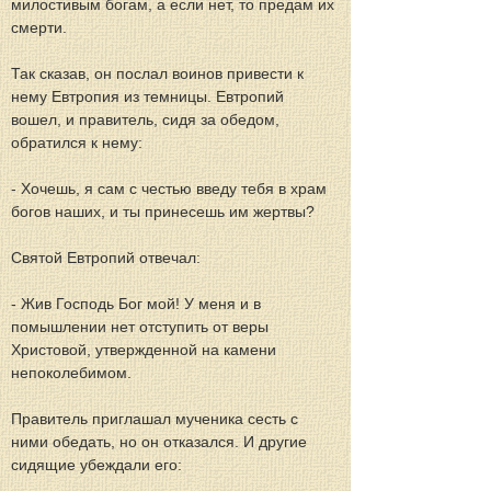
милостивым богам, а если нет, то предам их 
смерти.
Так сказав, он послал воинов привести к 
нему Евтропия из темницы. Евтропий 
вошел, и правитель, сидя за обедом, 
обратился к нему:
- Хочешь, я сам с честью введу тебя в храм 
богов наших, и ты принесешь им жертвы?
Святой Евтропий отвечал:
- Жив Господь Бог мой! У меня и в 
помышлении нет отступить от веры 
Христовой, утвержденной на камени 
непоколебимом.
Правитель приглашал мученика сесть с 
ними обедать, но он отказался. И другие 
сидящие убеждали его: