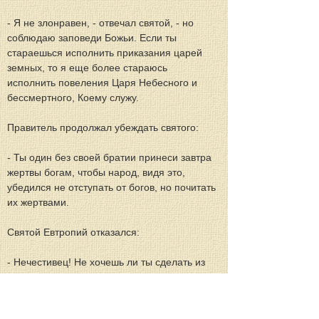
- Я не злонравен, - отвечал святой, - но 
соблюдаю заповеди Божьи. Если ты 
стараешься исполнить приказания царей 
земных, то я еще более стараюсь 
исполнить повеления Царя Небесного и 
бессмертного, Коему служу.
Правитель продолжал убеждать святого:
- Ты один без своей братии принеси завтра 
жертвы богам, чтобы народ, видя это, 
убедился не отступать от богов, но почитать 
их жертвами.
Святой Евтропий отказался:
- Нечестивец! Не хочешь ли ты сделать из 
меня совратителя стада Христова? Нет, 
этого не будет, ибо говорит Господь мой: 
"А 
кто соблазнит одного из малых сих, 