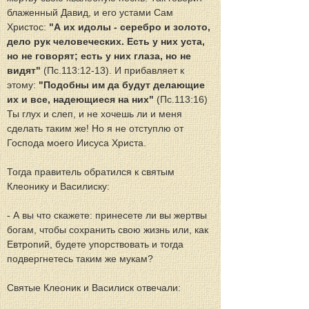
блаженный Давид, и его устами Сам 
Христос: 
"А их идолы - серебро и золото, 
дело рук человеческих. Есть у них уста, 
но не говорят; есть у них глаза, но не 
видят"
 (Пс.113:12-13). И прибавляет к 
этому: 
"Подобны им да будут делающие 
их и все, надеющиеся на них"
 (Пс.113:16) 
Ты глух и слеп, и не хочешь ли и меня 
сделать таким же! Но я не отступлю от 
Господа моего Иисуса Христа.
Тогда правитель обратился к святым 
Клеонику и Василиску:
- А вы что скажете: принесете ли вы жертвы 
богам, чтобы сохранить свою жизнь или, как 
Евтропий, будете упорствовать и тогда 
подвергнетесь таким же мукам?
Святые Клеоник и Василиск отвечали: