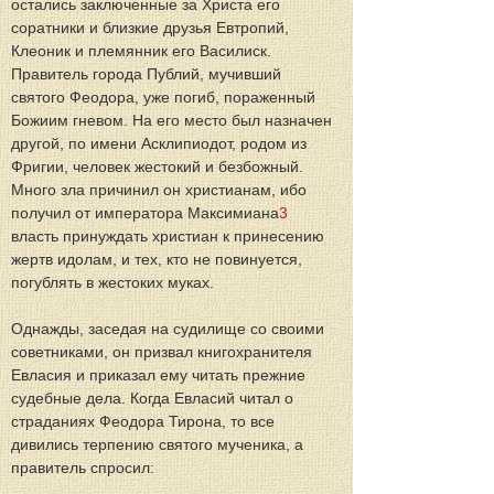
остались заключенные за Христа его 
соратники и близкие друзья Евтропий, 
Клеоник и племянник его Василиск. 
Правитель города Публий, мучивший 
святого Феодора, уже погиб, пораженный 
Божиим гневом. На его место был назначен 
другой, по имени Асклипиодот, родом из 
Фригии, человек жестокий и безбожный. 
Много зла причинил он христианам, ибо 
получил от императора Максимиана
3
власть принуждать христиан к принесению 
жертв идолам, и тех, кто не повинуется, 
погублять в жестоких муках.
Однажды, заседая на судилище со своими 
советниками, он призвал книгохранителя 
Евласия и приказал ему читать прежние 
судебные дела. Когда Евласий читал о 
страданиях Феодора Тирона, то все 
дивились терпению святого мученика, а 
правитель спросил: