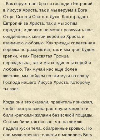
- Как верует наш брат и господин Евтропий 
в Иисуса Христа, так и мы веруем в Бога 
Отца, Сына и Святого Духа. Как страдает 
Евтропий за Христа, так и мы хотим 
страдать, и диавол не может разлучить нас, 
соединенных святой верой во Христа и 
взаимною любовью. Как трижды сплетенная 
веревка не разорвется, так и мы трое будем 
крепки, и как Пресвятая Троица 
нераздельна, так и мы соединены верой и 
любовью. Так мучай нас еще более 
жестоко, мы пойдем на эти муки во славу 
Господа нашего Иисуса Христа, Которому 
ты враг.
Когда они это сказали, правитель приказал, 
чтобы четыре воина растянули каждого и 
били крепкими жилами без всякой пощады. 
Святых били так сильно, что на землю 
падали куски тела, обагренные кровью. Но 
они мужественно терпели и молились Богу. 