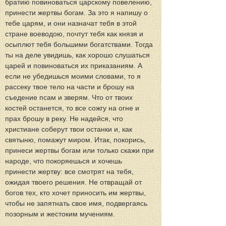
братию повиноваться царскому повелению, 
принести жертвы богам. За это я напишу о 
тебе царям, и они назначат тебя в этой 
стране воеводою, почтут тебя как князя и 
осыплют тебя большими богатствами. Тогда 
ты на деле увидишь, как хорошо слушаться 
царей и повиноваться их приказаниям. А 
если не убедишься моими словами, то я 
рассеку твое тело на части и брошу на 
съедение псам и зверям. Что от твоих 
костей останется, то все сожгу на огне и 
прах брошу в реку. Не надейся, что 
христиане соберут твои останки и, как 
святыню, помажут миром. Итак, покорись, 
принеси жертвы богам или только скажи при 
народе, что покоряешься и хочешь 
принести жертву: все смотрят на тебя, 
ожидая твоего решения. Не отвращай от 
богов тех, кто хочет приносить им жертвы, 
чтобы не запятнать свое имя, подвергаясь 
позорным и жестоким мучениям.