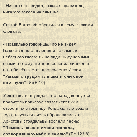
- Ничего я не видел, - сказал правитель, - 
никакого голоса не слышал.
Святой Евтропий обратился к нему с такими 
словами:
- Правильно говоришь, что не видел 
Божественного явления и не слышал 
небесного гласа: ты не видишь душевными 
очами, потому что тебя ослепил диавол, и 
на тебе сбывается пророчество Исаия: 
"Ушами с трудом слышат и очи свои 
сомкнули" 
(Ис.6:10).
Услышав это и увидев, что народ волнуется, 
правитель приказал связать святых и 
отвести их в темницу. Когда святые вошли 
туда, то узники очень обрадовались, а 
Христовы страдальцы воспели песнь: 
"Помощь наша в имени господа, 
сотворившего небо и землю"
 (Пс.123:8).