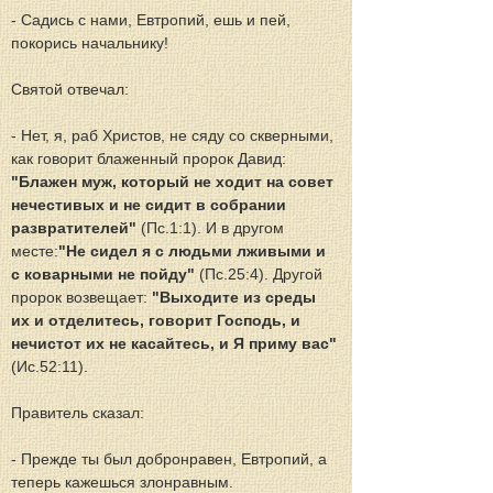
- Садись с нами, Евтропий, ешь и пей, 
покорись начальнику!
Святой отвечал:
- Нет, я, раб Христов, не сяду со скверными, 
как говорит блаженный пророк Давид:
"Блажен муж, который не ходит на совет 
нечестивых и не сидит в собрании 
развратителей" 
(Пс.1:1). И в другом 
месте:
"Не сидел я с людьми лживыми и 
с коварными не пойду"
 (Пс.25:4). Другой 
пророк возвещает: 
"Выходите из среды 
их и отделитесь, говорит Господь, и 
нечистот их не касайтесь, и Я приму вас"
(Ис.52:11).
Правитель сказал:
- Прежде ты был добронравен, Евтропий, а 
теперь кажешься злонравным.