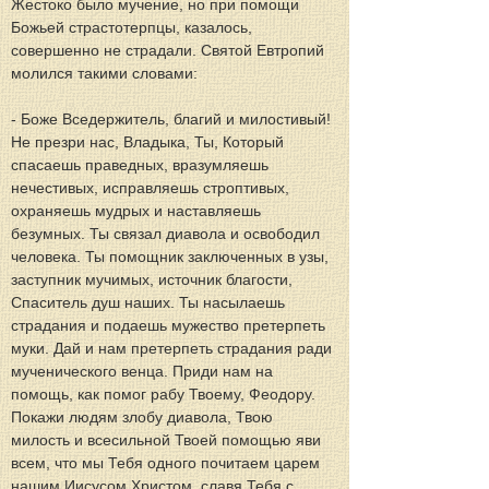
Жестоко было мучение, но при помощи 
Божьей страстотерпцы, казалось, 
совершенно не страдали. Святой Евтропий 
молился такими словами:
- Боже Вседержитель, благий и милостивый! 
Не презри нас, Владыка, Ты, Который 
спасаешь праведных, вразумляешь 
нечестивых, исправляешь строптивых, 
охраняешь мудрых и наставляешь 
безумных. Ты связал диавола и освободил 
человека. Ты помощник заключенных в узы, 
заступник мучимых, источник благости, 
Спаситель душ наших. Ты насылаешь 
страдания и подаешь мужество претерпеть 
муки. Дай и нам претерпеть страдания ради 
мученического венца. Приди нам на 
помощь, как помог рабу Твоему, Феодору. 
Покажи людям злобу диавола, Твою 
милость и всесильной Твоей помощью яви 
всем, что мы Тебя одного почитаем царем 
нашим Иисусом Христом, славя Тебя с 