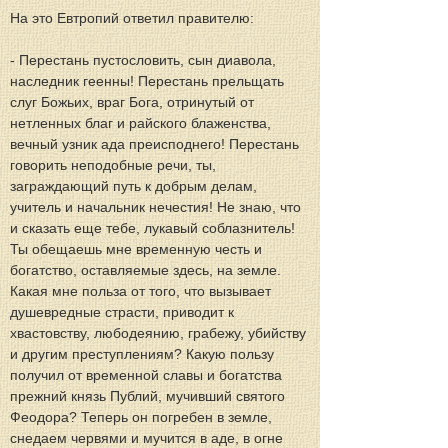
На это Евтропий ответил правителю:
- Перестань пустословить, сын диавола, 
наследник геенны! Перестань прельщать 
слуг Божьих, враг Бога, отринутый от 
нетленных благ и райского блаженства, 
вечный узник ада преисподнего! Перестань 
говорить неподобные речи, ты, 
заграждающий путь к добрым делам, 
учитель и начальник нечестия! Не знаю, что 
и сказать еще тебе, лукавый соблазнитель! 
Ты обещаешь мне временную честь и 
богатство, оставляемые здесь, на земле. 
Какая мне польза от того, что вызывает 
душевредные страсти, приводит к 
хвастовству, любодеянию, грабежу, убийству 
и другим преступлениям? Какую пользу 
получил от временной славы и богатства 
прежний князь Публий, мучивший святого 
Феодора? Теперь он погребен в земле, 
снедаем червями и мучится в аде, в огне 