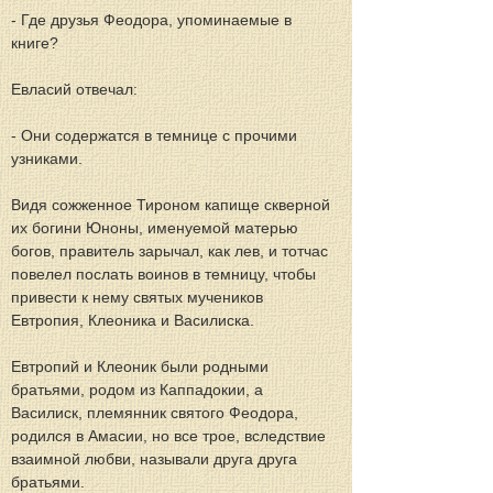
- Где друзья Феодора, упоминаемые в 
книге?
Евласий отвечал:
- Они содержатся в темнице с прочими 
узниками.
Видя сожженное Тироном капище скверной 
их богини Юноны, именуемой матерью 
богов, правитель зарычал, как лев, и тотчас 
повелел послать воинов в темницу, чтобы 
привести к нему святых мучеников 
Евтропия, Клеоника и Василиска.
Евтропий и Клеоник были родными 
братьями, родом из Каппадокии, а 
Василиск, племянник святого Феодора, 
родился в Амасии, но все трое, вследствие 
взаимной любви, называли друга друга 
братьями.