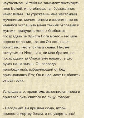
неугасимом. И тебя не замедлит постигнуть 
гнев Божий, и погибнешь ты, беззаконник 
нечестивый. Ты угрожаешь мне жестокими 
мучениями, мечом, огнем и зверями, но не 
надейся устрашить меня такими угрозами и 
муками принудить меня к безбожью: 
пострадать за Христа Бога моего - это мое 
первое желание, так как Он есть наше 
богатство, честь, сила и слава. Нет, не 
отступим от Него ни я, ни моя братия, но 
пострадаем за Спасителя нашего: в Его 
руках наша жизнь, Он воевода 
непобедимый, избавляющий от бед 
призывающих Его; Он и нас может избавить 
от рук твоих.
Услышав это, правитель исполнился гнева и 
приказал бить святого по лицу, говоря:
- Негодный! Ты призван сюда, чтобы 
принести жертву богам, а не укорять нас!