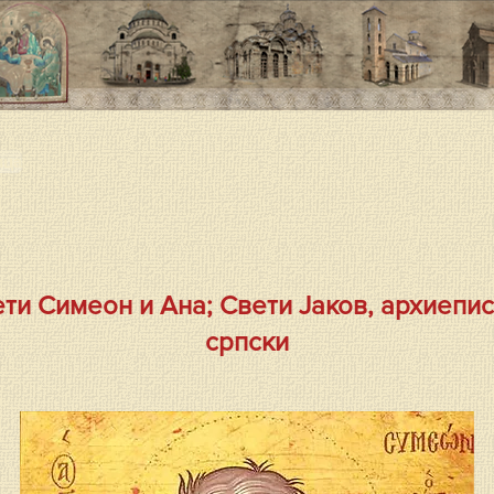
ица
ти Симеон и Ана; Свети Јаков, архиепи
српски