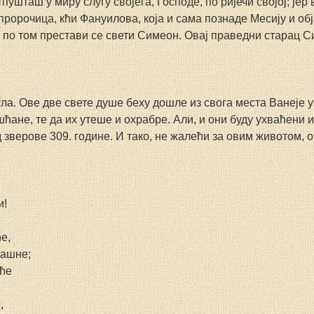
тпушташ у миру слугу својега, Господе, по ријечи својој; јер
а пророчица, кћи Фануилова, која и сама познаде Месију и обј
о по том престави се свети Симеон. Овај праведни старац 
ла. Ове две свете душе беху дошле из свога места Ванеје у 
ћане, те да их утеше и охрабре. Али, и они буду ухваћени и
 зверове 309. године. И тако, не жалећи за овим животом, о
и!
е,
рашне;
еће
,