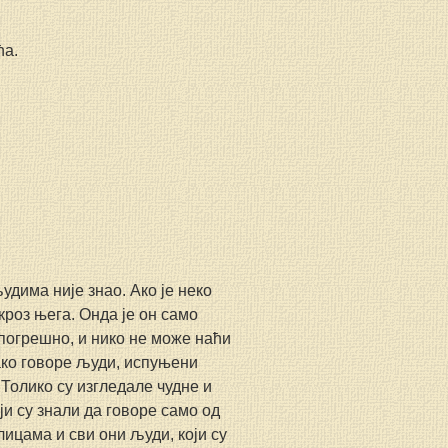
ћа.
удима није знао. Ако је неко 
кроз њега. Онда је он само 
епогрешно, и нико не може наћи 
ако говоре људи, испуњени 
 Толико су изгледале чудне и 
ји су знали да говоре само од 
ицама и сви они људи, који су 