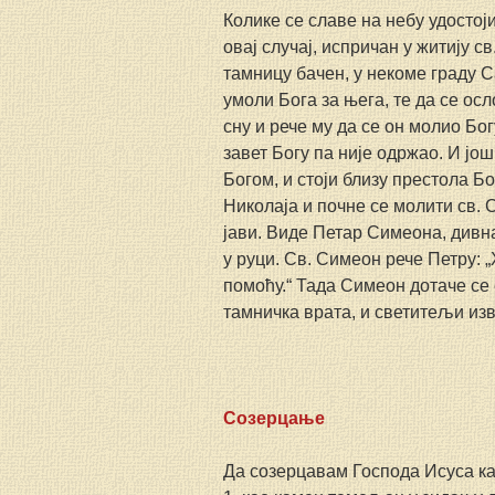
Колике се славе на небу удостој
овај случај, испричан у житију св
тамницу бачен, у некоме граду 
умоли Бога за њега, те да се осл
сну и рече му да се он молио Бо
завет Богу па није одржао. И још
Богом, и стоји близу престола Б
Николаја и почне се молити св. С
јави. Виде Петар Симеона, дивна
у руци. Св. Симеон рече Петру: 
помоћу.“ Тада Симеон дотаче се 
тамничка врата, и светитељи из
Созерцање
Да созерцавам Господа Исуса ка