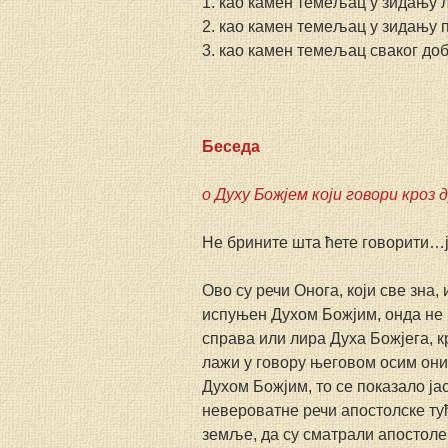
1. као камен темељац у зидању 
2. као камен темељац у зидању 
3. као камен темељац сваког до
Беседа
о Духу Божјем који говори кроз 
Не брините шта ћете говорити…је
Ово су речи Онога, који све зна,
испуњен Духом Божјим, онда не г
справа или лира Духа Божјега, кр
лажи у говору његовом осим оних
Духом Божјим, то се показало ја
невероватне речи апостолске туђи
земље, да су сматрали апостоле 