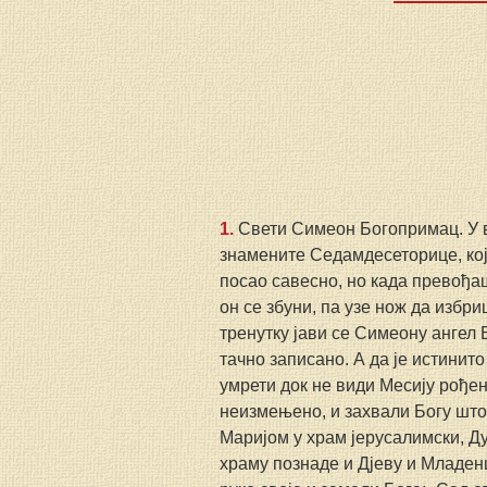
1. 
Свети Симеон Богопримац. У в
знамените Седамдесеторице, који
посао савесно, но када превођаш
он се збуни, па узе нож да избриш
тренутку јави се Симеону ангел 
тачно записано. А да је истинито
умрети док не види Месију рођен
неизмењено, и захвали Богу што
Маријом у храм јерусалимски, Ду
храму познаде и Дјеву и Младенц