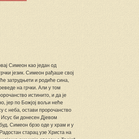
ај Симеон као један од 
рчки језик. Симеон рађаше свој 
ће затрудњети и родиће сина, 
реведе на грчки. Али у том 
орочанство истинито, и да је 
но, јер по Божјој вољи неће 
у с неба, остави пророчанство 
 Исус би донесен Дјевом 
буд. Симеон брзо оде у храм и у 
Радостан старац узе Христа на 