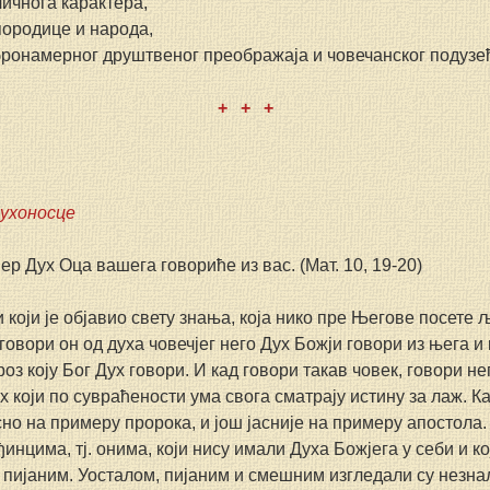
личнога карактера,
породице и народа,
бронамерног друштвеног преображаја и човечанског подузе
+   +   +
духоносце
р Дух Оца вашега говориће из вас. (Мат. 10, 19-20)
 и који је објавио свету знања, која нико пре Његове посете љ
овори он од духа човечјег него Дух Божји говори из њега и 
оз коју Бог Дух говори. И кад говори такав човек, говори н
 који по сувраћености ума свога сматрају истину за лаж. К
сно на примеру пророка, и још јасније на примеру апостола.
нцима, тј. онима, који нису имали Духа Божјега у себи и ко
пијаним. Уосталом, пијаним и смешним изгледали су незнал