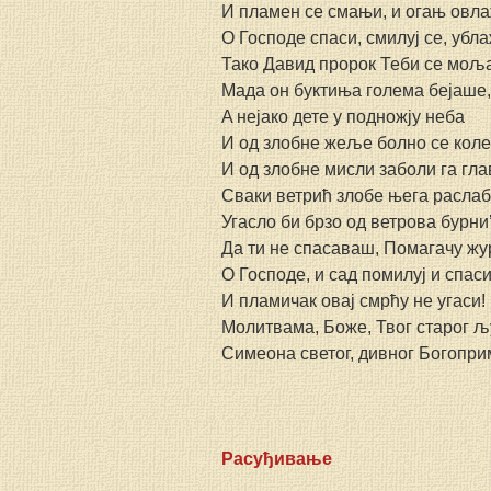
И пламен се смањи, и огањ овла
O Господе спаси, смилуј се, убла
Тако Давид пророк Теби се мо
Мада он буктиња голема бејаше,
A нејако дете у подножју неба
И од злобне жеље болно се кол
И од злобне мисли заболи га гла
Сваки ветрић злобе њега расла
Угасло би брзо од ветрова бурни’
Да ти не спасаваш, Помагачу жу
O Господе, и сад помилуј и спаси
И пламичак овај смрћу не угаси!
Молитвама, Боже, Твог старог 
Симеона светог, дивног Богопри
Расуђивање