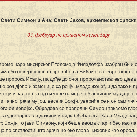
Свети Симеон и Ана; Свети Јаков, архиепископ српски
03. фебруар по црквеном календару
реме цара мисирског Птоломеја Филаделфа изабран би и ов
ма би поверен посао превођења Библије са јеврејског на г
е пророка Исаију, па дође до оног пророчанства: ево дјева 
е реч дјева и замени је са речју „млада жена“, и да тако и п
Божји и задржа га од његове намере, објаснивши му да је пр
 и тачно, рече му још весник Божји, увериће се и он сам лич
ога од девојке. Обрадова се праведни Симеон таквоме глас
 га удостојава да доживи и види Обећанога. Када Младенац
х Божји то јави Симеону, који беше веома стар и бео као ла
а по светлости што зрачаше око глава њихових као ореол. 