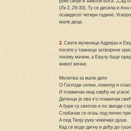
руке своје и замоли Бога: „Сад о
(Лк 2, 29-30). Ту се десила и Ан
осамдесет четири године. Ускор
мале деце.
2.
 Свети мученици Адријан и Еву
посете у тамници затворене хриш
посеку мачем, а Евулу баце пред
живот вечни.
Молитва за мало дете
O Господе силни, помилуј и спас
И пламичак овај смрћу не угаси!
Детенце је ово к’о пламичак свећ
A буре су светске и по звезде ст
Слабачак се огањ под пепео пр
A под Твоју руку човечије душе.
Кад се воде дигну и дођу до гуше