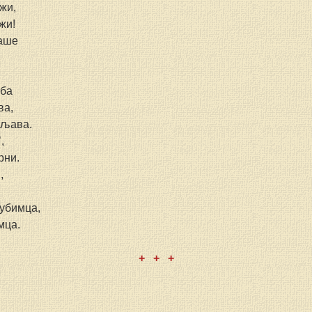
жи,
жи!
љаше
еба
ва,
бљава.
,
рни.
,
љубимца,
мца.
+   +   +