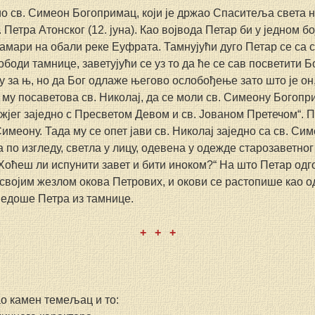
ио св. Симеон Богопримац, који је држао Спаситеља света на
. Петра Атонског (12. јуна). Као војвода Петар би у једном б
Самари на обали реке Еуфрата. Тамнујући дуго Петар се са 
ободи тамнице, заветујући се уз то да ће се сав посветити Бо
гу за њ, но да Бог одлаже његово ослобођење зато што је он,
 му посаветова св. Николај, да се моли св. Симеону Богопри
ожјег заједно с Пресветом Девом и св. Јованом Претечом“. 
имеону. Тада му се опет јави св. Николај заједно са св. Симе
 по изгледу, светла у лицу, одевена у одежде старозаветно
„Хоћеш ли испунити завет и бити иноком?“ На што Петар одго
својим жезлом окова Петрових, и окови се растопише као о
ведоше Петра из тамнице.
+   +   +
о камен темељац и то: