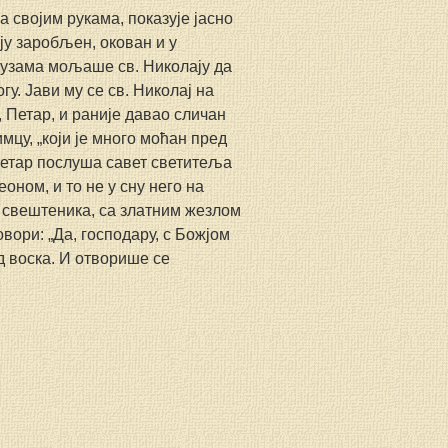
 својим рукама, показује јасно 
оју заробљен, окован и у 
сузама мољаше св. Николају да 
гу. Јави му се св. Николај на 
 Петар, и раније давао сличан 
мцу, „који је много моћан пред 
Петар послуша савет светитеља 
оном, и то не у сну него на 
г свештеника, са златним жезлом 
вори: „Да, господару, с Божјом 
д воска. И отворише се 