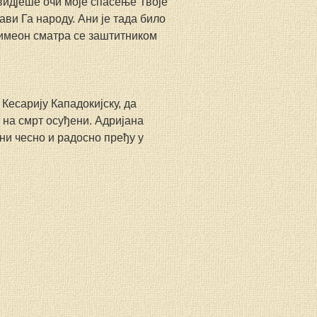
 видјеше очи моје спасење Твоје“ 
ави Га народу. Ани је тада било 
Симеон сматра се заштитником 
Кесарију Кападокијску, да 
 на смрт осуђени. Адријана 
ни чесно и радосно пређу у 