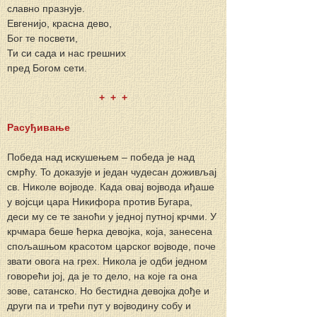
славно празнује.
Евгенијо, красна дево,
Бог те посвети,
Ти си сада и нас грешних
пред Богом сети.
+  +  +
Расуђивање
Победа над искушењем – победа је над 
смрћу. To доказује и један чудесан доживљај 
св. Николе војводе. Када овај војвода иђаше 
у војсци цара Никифора против Бугара, 
деси му се те заноћи у једној путној крчми. У 
крчмара беше ћерка девојка, која, занесена 
спољашњом красотом царског војводе, поче 
звати овога на грех. Никола је одби једном 
говорећи joj, да је то дело, на које га она 
зове, сатанско. Но бестидна девојка дође и 
други па и трећи пут у војводину собу и 