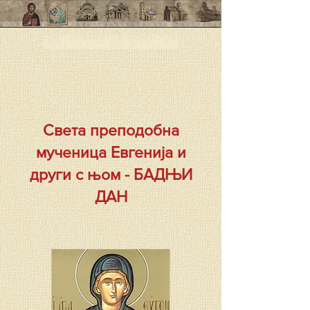
< < Предыдущая страница
Света преподобна
мученица Евгенија и
други с њом - БАДЊИ
ДАН