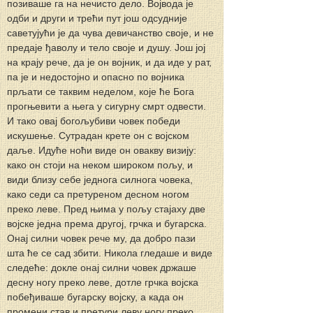
позиваше га на нечисто дело. Војвода је 
одби и други и трећи пут још одсудније 
саветујући је да чува девичанство своје, и не 
предаје ђаволу и тело своје и душу. Још joj 
на крају рече, да је он војник, и да иде у рат, 
пa je и недостојно и опасно по војника 
прљати се таквим неделом, које ћe Бога 
прогњевити a њега у сигурну смрт одвести. 
И тако овај богољубиви човек победи 
искушење. Сутрадан крете он c војском 
даље. Идуће ноћи виде он овакву визију: 
како он стоји на неком широком пољу, и 
види близу себе једнога силнога човека, 
како седи са претуреном десном ногом 
преко леве. Пред њима у пољу стајаху две 
војске једна према другој, грчка и бугарска. 
Онај силни човек рече му, да добро пази 
шта ће се сад збити. Никола гледаше и виде 
следеће: докле онај силни човек држаше 
десну ногу преко леве, дотле грчка војска 
побеђиваше бугарску војску, a када он 
промени став и претури леву ногу преко 