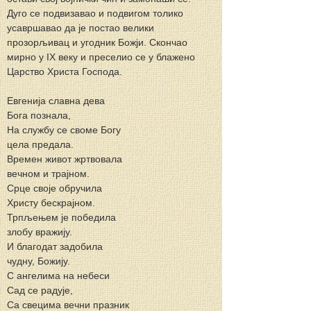
Дуго се подвизавао и подвигом толико 
усавршавао да је постао велики 
прозорљивац и угодник Божји. Скончао 
мирно у IX веку и преселио се у блажено 
Царство Христа Господа.
Евгенија славна дева
Бога познала,
На службу се своме Богу
цела предала.
Времен живот жртвовала
вечном и трајном.
Срце своје обручила
Христу бескрајном.
Трпљењем je победила
злобу вражију.
И благодат задобила
чудну, Божију.
C ангелима на небеси
Сад се радује,
Са свецима вечни празник