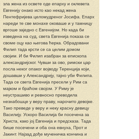
зла жена из освете оде епарху и оклевета 
Евгенију онако исто као некад жена 
Пентефријева целомудреног Јосифа. Епарх 
нареди те све монахе оковаше и у тамницу 
вргоше заједно с Евгенијом. Но када би 
изведена на суд, света Евгенија показа се 
своме оцу као његова ћерка. Обрадовани 
Филип тада крсти се са целим домом 
својим. И би Филип изабран за епископа 
александријског. Чувши за ово, римски цар 
посла неког опаког војводу Теренција који, 
дошавши у Александрију, тајно уби Филипа. 
Тада се света Евгенија пресели у Рим са 
мајком и браћом својом. У Риму је 
неустрашиво и ревносно преводила 
незнабошце у веру праву, нарочито девојке. 
Тако преведе у веру и неку красну девицу 
Василију. Ускоро Василија би посечена за 
Христа, како јој Евгенија и предсказа. Тада 
бише посечени и оба она евнуха, Прот и 
Јакинт. Најзад дође мученичка кончина и 