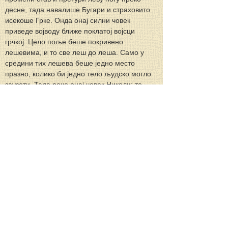
десне, тада навалише Бугари и страховито 
исекоше Грке. Онда онај силни човек 
приведе војводу ближе поклатој војсци 
грчкој. Цело поље беше покривено 
лешевима, и то све леш до леша. Само у 
средини тих лешева беше једно место 
празно, колико би једно тело људско могло 
заузети. Тада рече онај човек Николи: то 
место беше одређено за твоје тело, но како 
си ти прошле ноћи три пут победио 
ђаволско искушење, спасао си од смрти и 
тело своје и душу. To што виде Никола у 
ноћној визији, виде он тачно тако и на јави у 
време борбе. Грчка војска сва изгибе на 
бојном пољу, a Никола се врати дому жив, 
али не више у касарну него у – манастир.
+  +  +
Созерцање