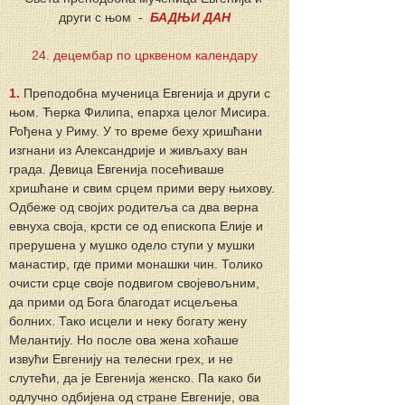
други с њом  -  
БАДЊИ ДАН
24. децембар по црквеном календару
1.
Преподобна мученица Евгенија и други с 
њом. Ћерка Филипа, епарха целог Мисира. 
Рођена у Риму. У то време беху хришћани 
изгнани из Александрије и живљаху ван 
града. Девица Евгенија посећиваше 
хришћане и свим срцем прими веру њихову. 
Одбеже од својих родитеља са два верна 
евнуха своја, крсти се од епископа Елије и 
прерушена у мушко одело ступи у мушки 
манастир, где прими монашки чин. Толико 
очисти срце своје подвигом својевољним, 
да прими од Бога благодат исцељења 
болних. Тако исцели и неку богату жену 
Мелантију. Но после ова жена хоћаше 
извући Евгенију на телесни грех, и не 
слутећи, да је Евгенија женско. Па како би 
одлучно одбијена од стране Евгеније, ова 