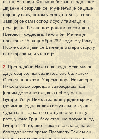
светој Евгенији. Од њене близине паде храм 
Дијанин и разруши се. Мучитељи је бацише 
најпре у воду, потом у огањ, но Бог је спасе. 
Јави јој се сам Господ Исус у тамници и 
рече јој, да ће она пострадати на сам дан 
Његовог Рождества. Тако и би. Мачем је 
посекоше 25. децембра 262. године у Риму. 
После смрти јави се Евгенија матери својој у 
великој слави, и утеши је.
2.
 Преподобни Никола војвода. Неки мисле 
да је овај велики светитељ био балкански 
Словен пореклом. У време цара Никифора 
Никола беше војвода и заповедаше над 
једним делом војске, која пође у рат на 
Бугаре. Успут Никола заноћи у једној крчми, 
где имаде једно велико искушење и један 
чудан сан. Тај сан се потпуно обистини у 
рату, у коме Грци беху страшно потучени од 
Бугара 811. године. Никола се спасе; па из 
благодарности према Промислу Божјем он 
остави свој војнички чин и замонаши се. 