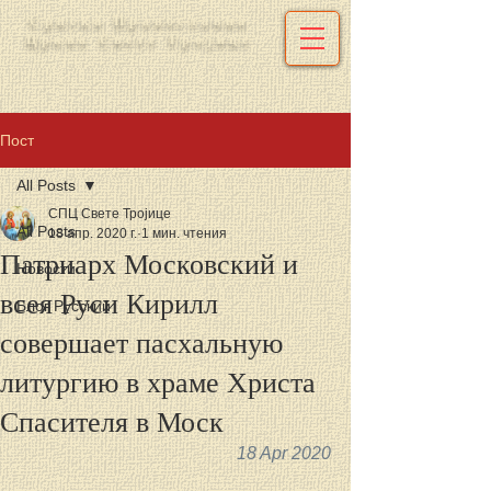
Српска Православна
Црква Свете Тројице
Пост
All Posts
СПЦ Свете Тројице
All Posts
18 апр. 2020 г.
1 мин. чтения
Патриарх Московский и
Новости
всея Руси Кирилл
Блог Русский
совершает пасхальную
литургию в храме Христа
Спасителя в Моск
18 Apr 2020